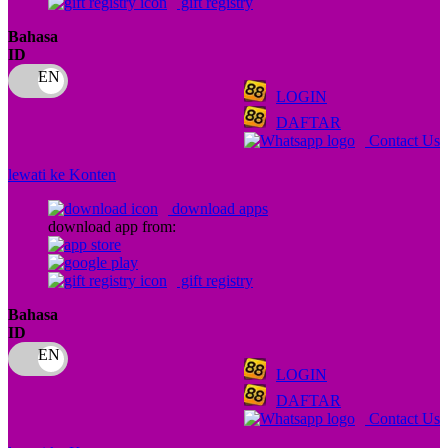
gift registry
Starbooks
Bahasa
ID
Stick-O
Stokke
LOGIN
DAFTAR
Sudocrem
Contact Us
Sumimo
lewati ke Konten
Sunnylife
download apps
Sun-Staches
download app from:
Swimava
gift registry
T
Bahasa
ID
Tommee Tippee
Trunki
LOGIN
DAFTAR
Tutti Bambini
Contact Us
Twistshake