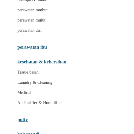
Love To Dream
perawatan rambut
perawatan mulut
M
perawatan diri
Magformers
Mama's Choice
perawatan ibu
Mamas&Papas
kesehatan & kebersihan
Mamaway
Tissue basah
Maxi Cosi
Laundry & Cleaning
Megabloks
Medical
Micro
Air Purifier & Humidifier
MiDeer
Mimi & Lula
potty
Mini Monkey
Moby