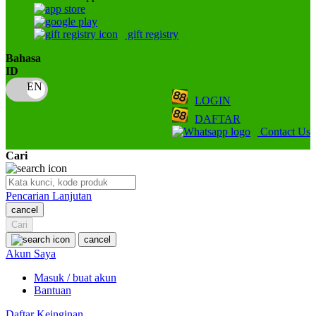
gift registry
Bahasa
ID
LOGIN
DAFTAR
Contact Us
Cari
Pencarian Lanjutan
cancel
Cari
cancel
Akun Saya
Masuk / buat akun
Bantuan
Daftar Keinginan