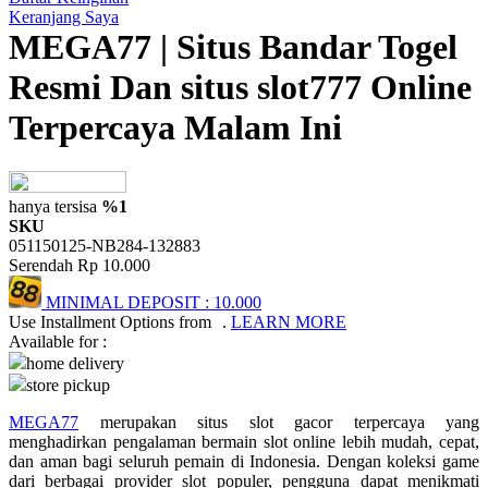
Keranjang Saya
MEGA77 | Situs Bandar Togel
Resmi Dan situs slot777 Online
Terpercaya Malam Ini
hanya tersisa
%1
SKU
051150125-NB284-132883
Serendah
Rp 10.000
MINIMAL DEPOSIT :
10.000
Use Installment Options from
.
LEARN MORE
Available for :
home delivery
store pickup
MEGA77
merupakan situs slot gacor terpercaya yang
menghadirkan pengalaman bermain slot online lebih mudah, cepat,
dan aman bagi seluruh pemain di Indonesia. Dengan koleksi game
dari berbagai provider slot populer, pengguna dapat menikmati