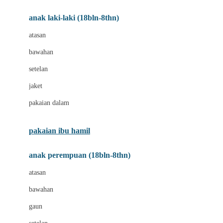
Bumkins
anak laki-laki (18bln-8thn)
C
atasan
Cetaphil
bawahan
Chicco
setelan
Childlife
jaket
Clevamama
pakaian dalam
Cocolatte
Cottonseeds
pakaian ibu hamil
Cozy N Safe
anak perempuan (18bln-8thn)
Crane
atasan
Cybex
bawahan
D
gaun
Dae Organics