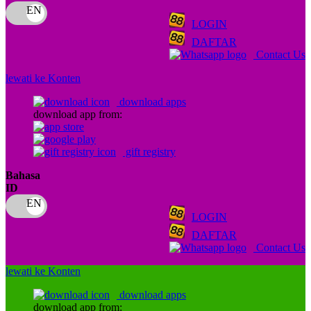
Xootz
LOGIN
Y
DAFTAR
Contact Us
Yamatoya
lewati ke Konten
Z
download apps
Zaxy
download app from:
Zoggs
gift registry
0-9
Bahasa
ID
4Moms
LOGIN
59S
DAFTAR
Contact Us
lewati ke Konten
download apps
download app from: