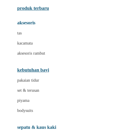
Azetabio
produk terbaru
B
aksesoris
Baabaasheepz
tas
Babiators
kacamata
Baby Dove
aksesoris rambut
Baby Jogger
Baby Rovega
kebutuhan bayi
Babybee
pakaian tidur
Banana Boat
set & terusan
Banz
piyama
Barbie
bodysuits
Beaba
Beauty Barn
sepatu & kaus kaki