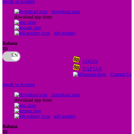
lewati ke Konten
TY Toys
download apps
download app from:
U
gift registry
Bahasa
V
ID
Veja
LOGIN
Vitaflow
DAFTAR
Contact Us
Vtech
lewati ke Konten
W
download apps
download app from:
Waterland
Wellness
gift registry
X
Bahasa
ID