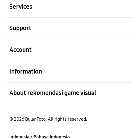
Services
Buka
Support
Buka
Account
Buka
Information
Buka
About rekomendasi game visual
© 2026 BulanToto. All rights reserved.
Indonesia / Bahasa Indonesia