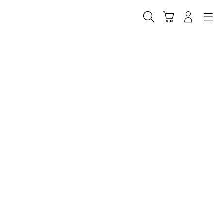
Skip
to
Cari
Troli
Login
Navigation
content