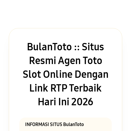
BulanToto :: Situs
Resmi Agen Toto
Slot Online Dengan
Link RTP Terbaik
Hari Ini 2026
INFORMASI SITUS BulanToto